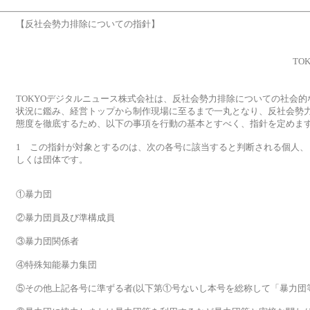
【反社会勢力排除についての指針】
TO
TOKYOデジタルニュース株式会社は、反社会勢力排除についての社会
状況に鑑み、経営トップから制作現場に至るまで一丸となり、反社会勢
態度を徹底するため、以下の事項を行動の基本とすべく、指針を定めま
1 この指針が対象とするのは、次の各号に該当すると判断される個人、
しくは団体です。
①暴力団
②暴力団員及び準構成員
③暴力団関係者
④特殊知能暴力集団
⑤その他上記各号に準ずる者(以下第①号ないし本号を総称して「暴力団